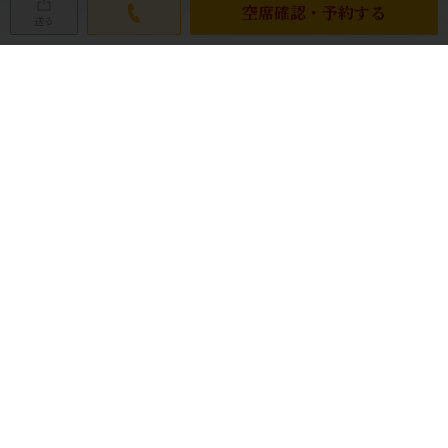
空席確認・予約する
送る
ネット予約の空席状況
土
日
月
火
水
木
金
08/08
08/09
08/10
08/11
08/12
08/13
08/14
TEL
◎
◎
◎
◎
◎
◎
08/15
08/16
08/17
08/18
08/19
08/20
08/21
◎
◎
◎
◎
◎
◎
◎
◎
即予約可
□
リクエスト予約可
TEL
要問い合わせ
×
予約不可
休
定休日