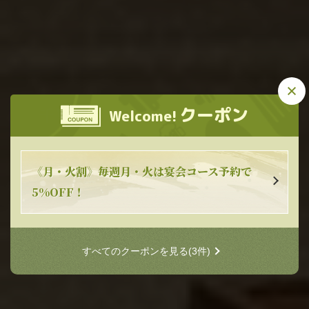
この店舗情報をシェアする
千里中央海鮮食堂 はなれ おーうえすと
クーポン
千里中央海鮮食堂 はなれ お
Welcome!
大阪府豊中市新千里東町１-3-20 せんちゅうパル内B1F 17区画
ーうえすと
https://kaisenshokudou-senri-hanare.owst.jp/
《月・火割》毎週月・火は宴会コース予約で
お店情報をコピー
5%OFF！
すべてのクーポンを見る
(3件)
閉じる